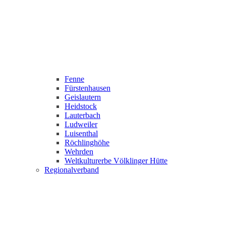
Fenne
Fürstenhausen
Geislautern
Heidstock
Lauterbach
Ludweiler
Luisenthal
Röchlinghöhe
Wehrden
Weltkulturerbe Völklinger Hütte
Regionalverband