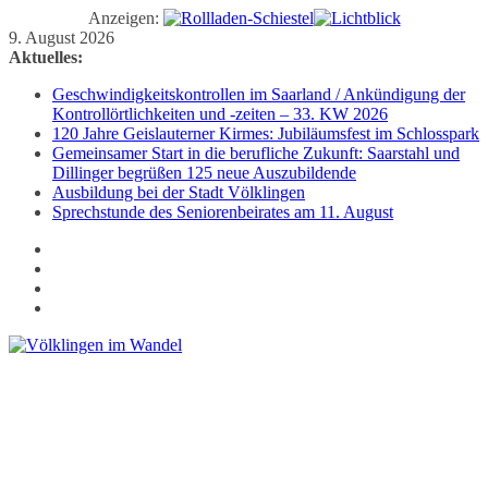
Anzeigen:
Zum
9. August 2026
Inhalt
Aktuelles:
springen
Geschwindigkeitskontrollen im Saarland / Ankündigung der
Kontrollörtlichkeiten und -zeiten – 33. KW 2026
120 Jahre Geislauterner Kirmes: Jubiläumsfest im Schlosspark
Gemeinsamer Start in die berufliche Zukunft: Saarstahl und
Dillinger begrüßen 125 neue Auszubildende
Ausbildung bei der Stadt Völklingen
Sprechstunde des Seniorenbeirates am 11. August