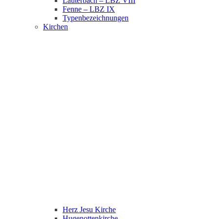
Lauterbach – LBZ VIII
Fenne – LBZ IX
Typenbezeichnungen
Kirchen
Herz Jesu Kirche
Hugenottenkirche