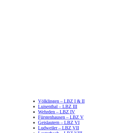
Völklingen – LBZ I & II
Luisenthal – LBZ III
Wehrden – LBZ IV
Fürstenhausen – LBZ V
Geislautern – LBZ VI
Ludweiler – LBZ VII