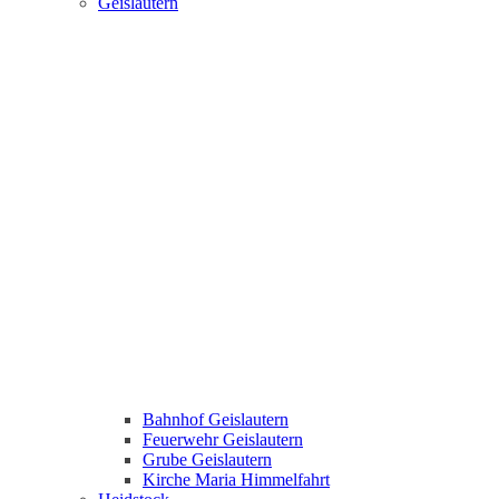
Geislautern
Bahnhof Geislautern
Feuerwehr Geislautern
Grube Geislautern
Kirche Maria Himmelfahrt