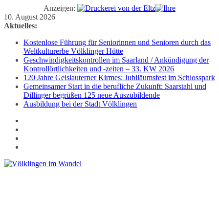
Anzeigen:
Zum
10. August 2026
Inhalt
Aktuelles:
springen
Kostenlose Führung für Seniorinnen und Senioren durch das
Weltkulturerbe Völklinger Hütte
Geschwindigkeitskontrollen im Saarland / Ankündigung der
Kontrollörtlichkeiten und -zeiten – 33. KW 2026
120 Jahre Geislauterner Kirmes: Jubiläumsfest im Schlosspark
Gemeinsamer Start in die berufliche Zukunft: Saarstahl und
Dillinger begrüßen 125 neue Auszubildende
Ausbildung bei der Stadt Völklingen