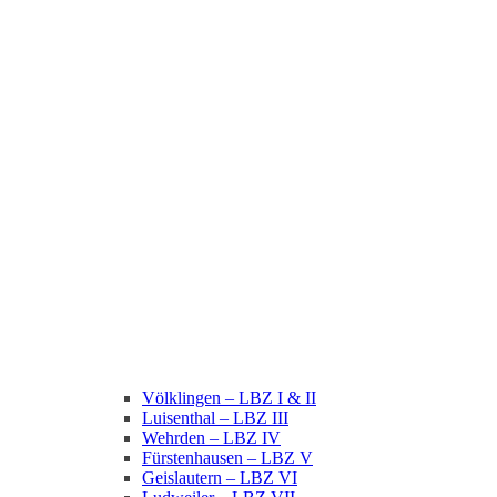
Völklingen – LBZ I & II
Luisenthal – LBZ III
Wehrden – LBZ IV
Fürstenhausen – LBZ V
Geislautern – LBZ VI