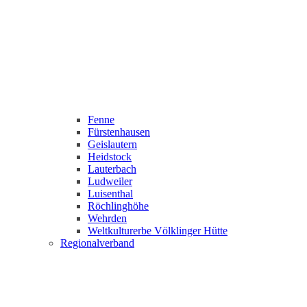
Fenne
Fürstenhausen
Geislautern
Heidstock
Lauterbach
Ludweiler
Luisenthal
Röchlinghöhe
Wehrden
Weltkulturerbe Völklinger Hütte
Regionalverband