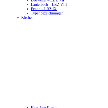
Ludweiler – LBZ VII
Lauterbach – LBZ VIII
Fenne – LBZ IX
Typenbezeichnungen
Kirchen
Herz Jesu Kirche