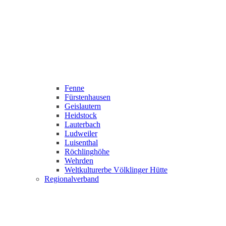
Fenne
Fürstenhausen
Geislautern
Heidstock
Lauterbach
Ludweiler
Luisenthal
Röchlinghöhe
Wehrden
Weltkulturerbe Völklinger Hütte
Regionalverband