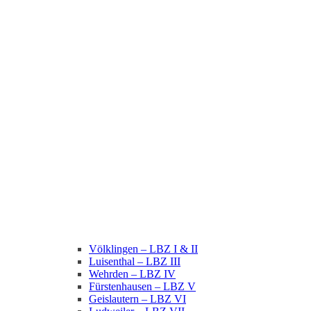
Völklingen – LBZ I & II
Luisenthal – LBZ III
Wehrden – LBZ IV
Fürstenhausen – LBZ V
Geislautern – LBZ VI