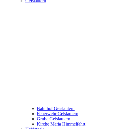
Geislautern
Bahnhof Geislautern
Feuerwehr Geislautern
Grube Geislautern
Kirche Maria Himmelfahrt