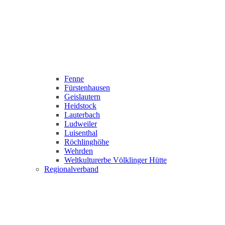
Fenne
Fürstenhausen
Geislautern
Heidstock
Lauterbach
Ludweiler
Luisenthal
Röchlinghöhe
Wehrden
Weltkulturerbe Völklinger Hütte
Regionalverband