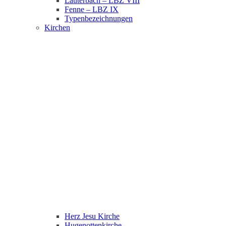
Lauterbach – LBZ VIII
Fenne – LBZ IX
Typenbezeichnungen
Kirchen
Herz Jesu Kirche
Hugenottenkirche