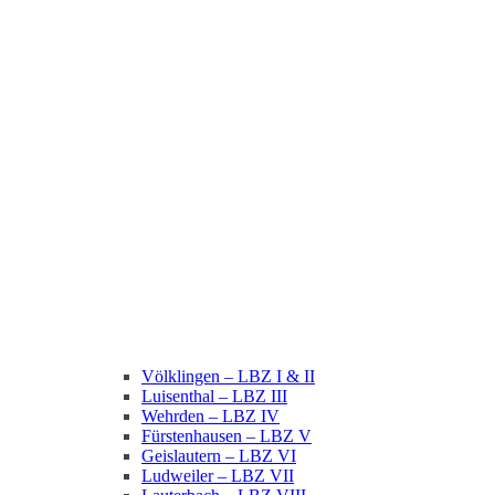
Völklingen – LBZ I & II
Luisenthal – LBZ III
Wehrden – LBZ IV
Fürstenhausen – LBZ V
Geislautern – LBZ VI
Ludweiler – LBZ VII