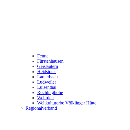
Fenne
Fürstenhausen
Geislautern
Heidstock
Lauterbach
Ludweiler
Luisenthal
Röchlinghöhe
Wehrden
Weltkulturerbe Völklinger Hütte
Regionalverband