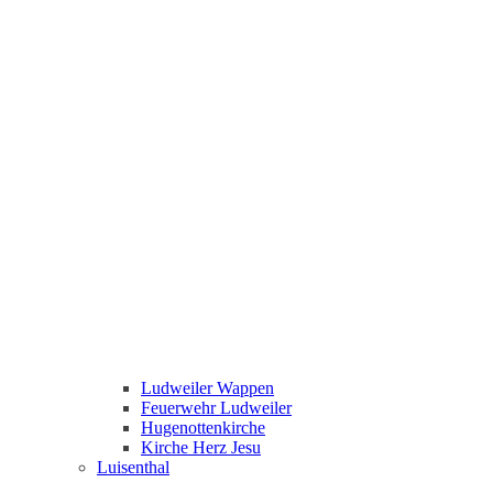
Ludweiler Wappen
Feuerwehr Ludweiler
Hugenottenkirche
Kirche Herz Jesu
Luisenthal