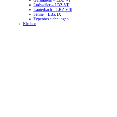
Geislautern – LBZ VI
Ludweiler – LBZ VII
Lauterbach – LBZ VIII
Fenne – LBZ IX
Typenbezeichnungen
Kirchen