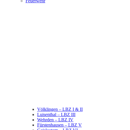
Feuerwehr
Völklingen – LBZ I & II
Luisenthal – LBZ III
Wehrden – LBZ IV
Fürstenhausen – LBZ V