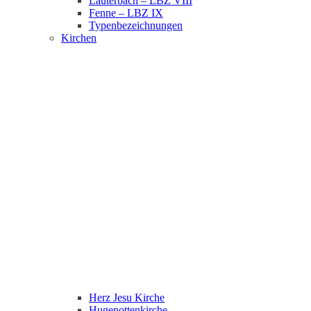
Lauterbach – LBZ VIII
Fenne – LBZ IX
Typenbezeichnungen
Kirchen
Herz Jesu Kirche
Hugenottenkirche