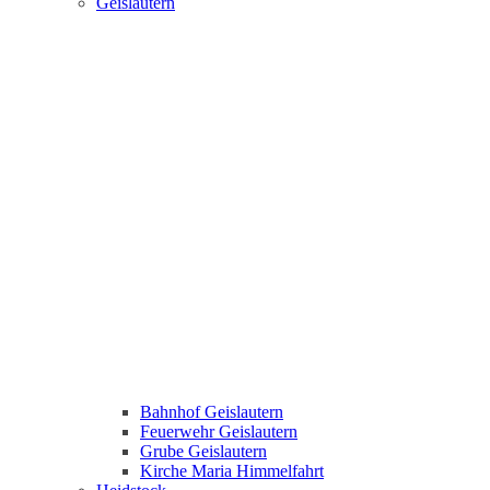
Geislautern
Bahnhof Geislautern
Feuerwehr Geislautern
Grube Geislautern
Kirche Maria Himmelfahrt