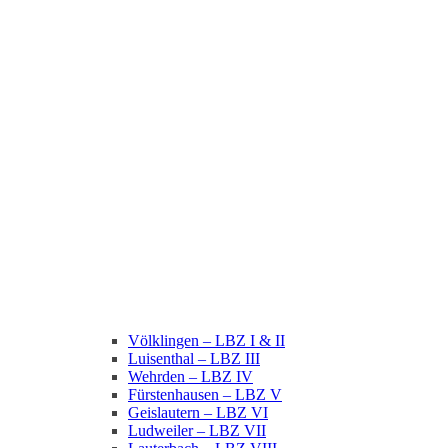
Völklingen – LBZ I & II
Luisenthal – LBZ III
Wehrden – LBZ IV
Fürstenhausen – LBZ V
Geislautern – LBZ VI
Ludweiler – LBZ VII