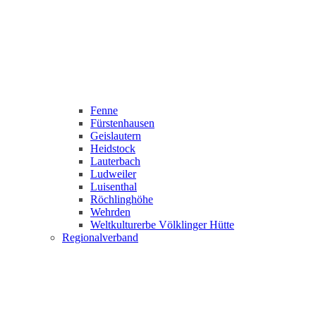
Fenne
Fürstenhausen
Geislautern
Heidstock
Lauterbach
Ludweiler
Luisenthal
Röchlinghöhe
Wehrden
Weltkulturerbe Völklinger Hütte
Regionalverband