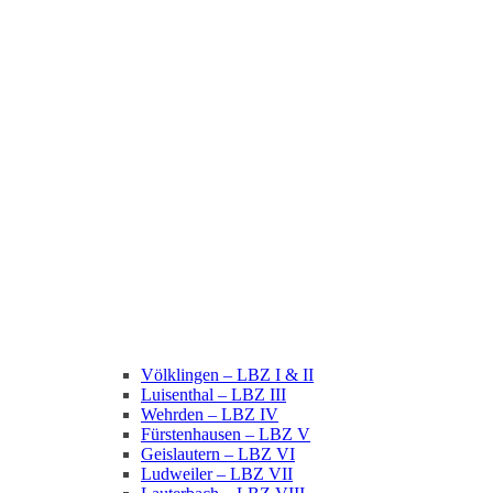
Völklingen – LBZ I & II
Luisenthal – LBZ III
Wehrden – LBZ IV
Fürstenhausen – LBZ V
Geislautern – LBZ VI
Ludweiler – LBZ VII