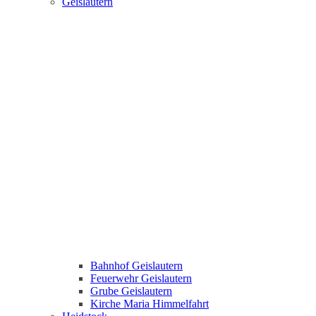
Geislautern
Bahnhof Geislautern
Feuerwehr Geislautern
Grube Geislautern
Kirche Maria Himmelfahrt