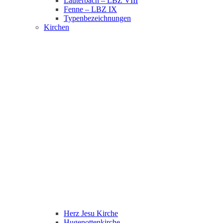
Lauterbach – LBZ VIII
Fenne – LBZ IX
Typenbezeichnungen
Kirchen
Herz Jesu Kirche
Hugenottenkirche