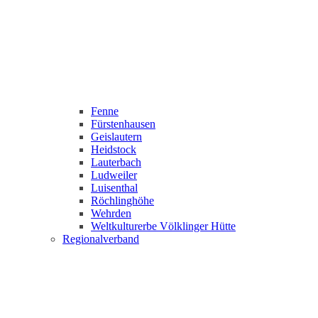
Fenne
Fürstenhausen
Geislautern
Heidstock
Lauterbach
Ludweiler
Luisenthal
Röchlinghöhe
Wehrden
Weltkulturerbe Völklinger Hütte
Regionalverband