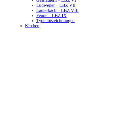
Geislautern – LBZ VI
Ludweiler – LBZ VII
Lauterbach – LBZ VIII
Fenne – LBZ IX
Typenbezeichnungen
Kirchen