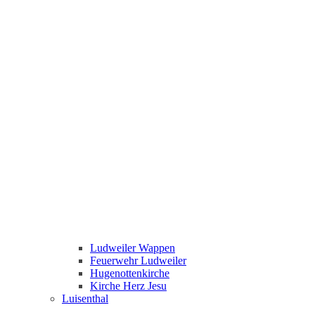
Ludweiler Wappen
Feuerwehr Ludweiler
Hugenottenkirche
Kirche Herz Jesu
Luisenthal