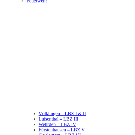
Feuerwehr
Völklingen – LBZ I & II
Luisenthal – LBZ III
Wehrden – LBZ IV
Fürstenhausen – LBZ V