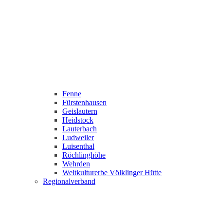
Fenne
Fürstenhausen
Geislautern
Heidstock
Lauterbach
Ludweiler
Luisenthal
Röchlinghöhe
Wehrden
Weltkulturerbe Völklinger Hütte
Regionalverband