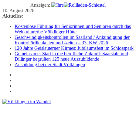
Anzeigen:
Zum
10. August 2026
Inhalt
Aktuelles:
springen
Kostenlose Führung für Seniorinnen und Senioren durch das
Weltkulturerbe Völklinger Hütte
Geschwindigkeitskontrollen im Saarland / Ankündigung der
Kontrollörtlichkeiten und -zeiten – 33. KW 2026
120 Jahre Geislauterner Kirmes: Jubiläumsfest im Schlosspark
Gemeinsamer Start in die berufliche Zukunft: Saarstahl und
Dillinger begrüßen 125 neue Auszubildende
Ausbildung bei der Stadt Völklingen