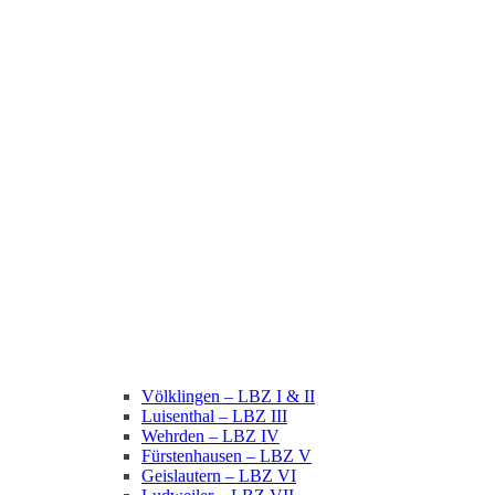
Völklingen – LBZ I & II
Luisenthal – LBZ III
Wehrden – LBZ IV
Fürstenhausen – LBZ V
Geislautern – LBZ VI