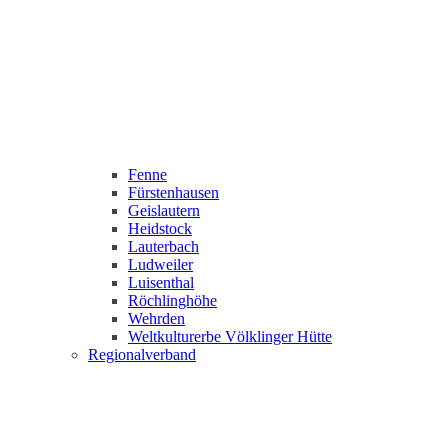
Fenne
Fürstenhausen
Geislautern
Heidstock
Lauterbach
Ludweiler
Luisenthal
Röchlinghöhe
Wehrden
Weltkulturerbe Völklinger Hütte
Regionalverband