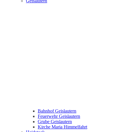
Geislautern
Bahnhof Geislautern
Feuerwehr Geislautern
Grube Geislautern
Kirche Maria Himmelfahrt