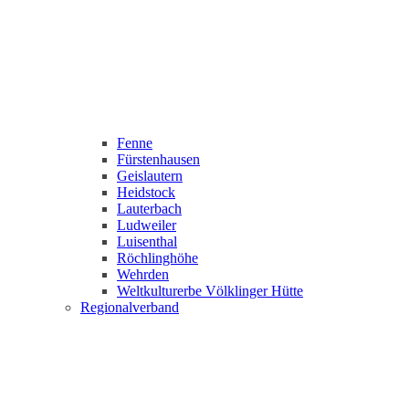
Fenne
Fürstenhausen
Geislautern
Heidstock
Lauterbach
Ludweiler
Luisenthal
Röchlinghöhe
Wehrden
Weltkulturerbe Völklinger Hütte
Regionalverband