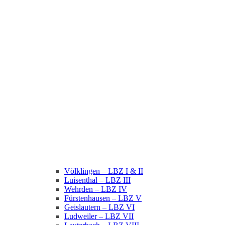
Völklingen – LBZ I & II
Luisenthal – LBZ III
Wehrden – LBZ IV
Fürstenhausen – LBZ V
Geislautern – LBZ VI
Ludweiler – LBZ VII