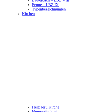
Lauterbach – LBZ VIII
Fenne – LBZ IX
Typenbezeichnungen
Kirchen
Herz Jesu Kirche
Hugenottenkirche