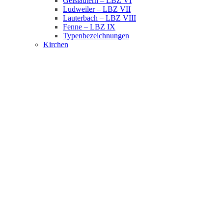
Geislautern – LBZ VI
Ludweiler – LBZ VII
Lauterbach – LBZ VIII
Fenne – LBZ IX
Typenbezeichnungen
Kirchen