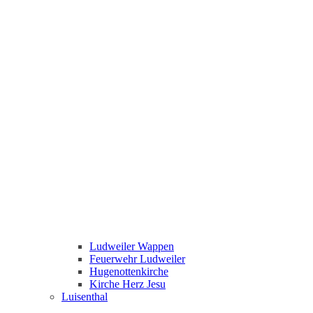
Ludweiler Wappen
Feuerwehr Ludweiler
Hugenottenkirche
Kirche Herz Jesu
Luisenthal