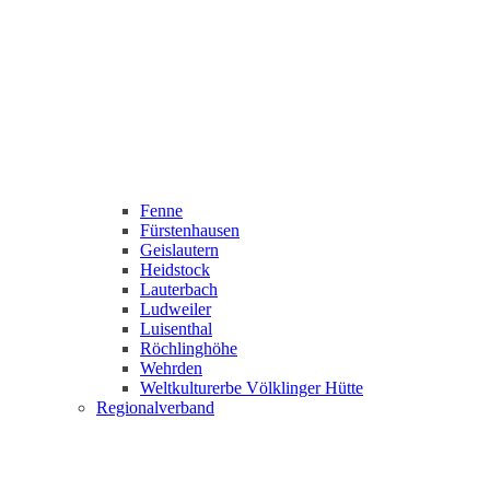
Fenne
Fürstenhausen
Geislautern
Heidstock
Lauterbach
Ludweiler
Luisenthal
Röchlinghöhe
Wehrden
Weltkulturerbe Völklinger Hütte
Regionalverband