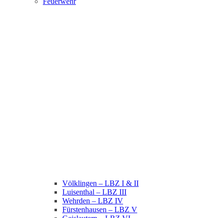
Feuerwehr
Völklingen – LBZ I & II
Luisenthal – LBZ III
Wehrden – LBZ IV
Fürstenhausen – LBZ V