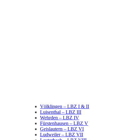
Völklingen – LBZ I & II
Luisenthal – LBZ III
Wehrden – LBZ IV
Fürstenhausen – LBZ V
Geislautern – LBZ VI
Ludweiler – LBZ VII