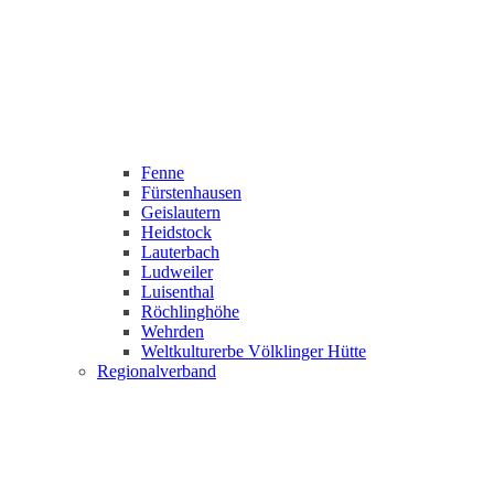
Fenne
Fürstenhausen
Geislautern
Heidstock
Lauterbach
Ludweiler
Luisenthal
Röchlinghöhe
Wehrden
Weltkulturerbe Völklinger Hütte
Regionalverband