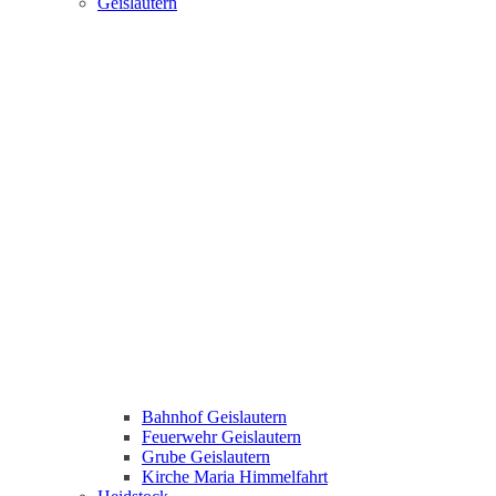
Geislautern
Bahnhof Geislautern
Feuerwehr Geislautern
Grube Geislautern
Kirche Maria Himmelfahrt