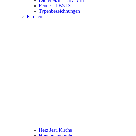
Lauterbach – LBZ VIII
Fenne – LBZ IX
Typenbezeichnungen
Kirchen
Herz Jesu Kirche
Hugenottenkirche