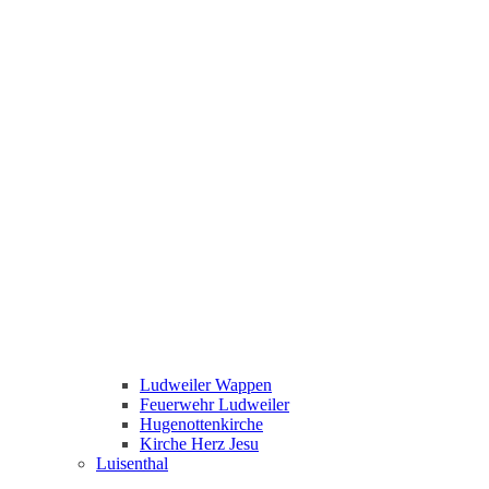
Ludweiler Wappen
Feuerwehr Ludweiler
Hugenottenkirche
Kirche Herz Jesu
Luisenthal