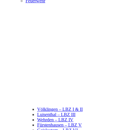
Feuerwehr
Völklingen – LBZ I & II
Luisenthal – LBZ III
Wehrden – LBZ IV
Fürstenhausen – LBZ V