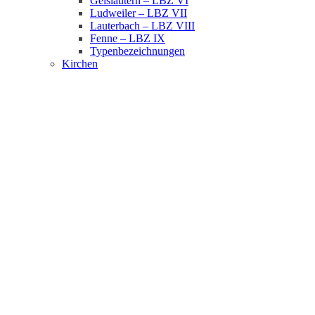
Geislautern – LBZ VI
Ludweiler – LBZ VII
Lauterbach – LBZ VIII
Fenne – LBZ IX
Typenbezeichnungen
Kirchen