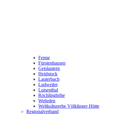
Fenne
Fürstenhausen
Geislautern
Heidstock
Lauterbach
Ludweiler
Luisenthal
Röchlinghöhe
Wehrden
Weltkulturerbe Völklinger Hütte
Regionalverband