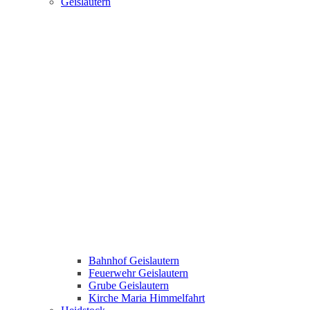
Geislautern
Bahnhof Geislautern
Feuerwehr Geislautern
Grube Geislautern
Kirche Maria Himmelfahrt