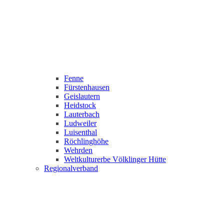
Fenne
Fürstenhausen
Geislautern
Heidstock
Lauterbach
Ludweiler
Luisenthal
Röchlinghöhe
Wehrden
Weltkulturerbe Völklinger Hütte
Regionalverband