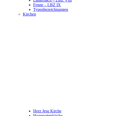
Lauterbach – LBZ VIII
Fenne – LBZ IX
Typenbezeichnungen
Kirchen
Herz Jesu Kirche
Hugenottenkirche