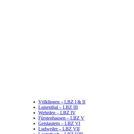
Völklingen – LBZ I & II
Luisenthal – LBZ III
Wehrden – LBZ IV
Fürstenhausen – LBZ V
Geislautern – LBZ VI
Ludweiler – LBZ VII