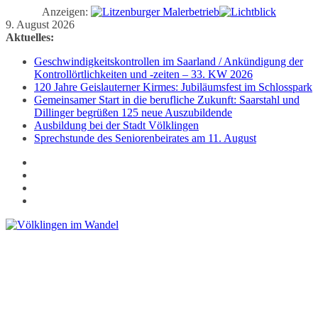
Anzeigen:
Zum
9. August 2026
Inhalt
Aktuelles:
springen
Geschwindigkeitskontrollen im Saarland / Ankündigung der
Kontrollörtlichkeiten und -zeiten – 33. KW 2026
120 Jahre Geislauterner Kirmes: Jubiläumsfest im Schlosspark
Gemeinsamer Start in die berufliche Zukunft: Saarstahl und
Dillinger begrüßen 125 neue Auszubildende
Ausbildung bei der Stadt Völklingen
Sprechstunde des Seniorenbeirates am 11. August