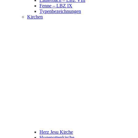
Lauterbach – LBZ VIII
Fenne – LBZ IX
Typenbezeichnungen
Kirchen
Herz Jesu Kirche
Hugenottenkirche