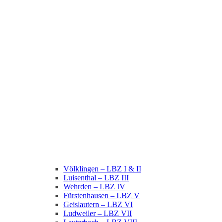
Völklingen – LBZ I & II
Luisenthal – LBZ III
Wehrden – LBZ IV
Fürstenhausen – LBZ V
Geislautern – LBZ VI
Ludweiler – LBZ VII