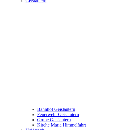
Geislautern
Bahnhof Geislautern
Feuerwehr Geislautern
Grube Geislautern
Kirche Maria Himmelfahrt