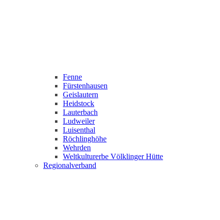
Fenne
Fürstenhausen
Geislautern
Heidstock
Lauterbach
Ludweiler
Luisenthal
Röchlinghöhe
Wehrden
Weltkulturerbe Völklinger Hütte
Regionalverband