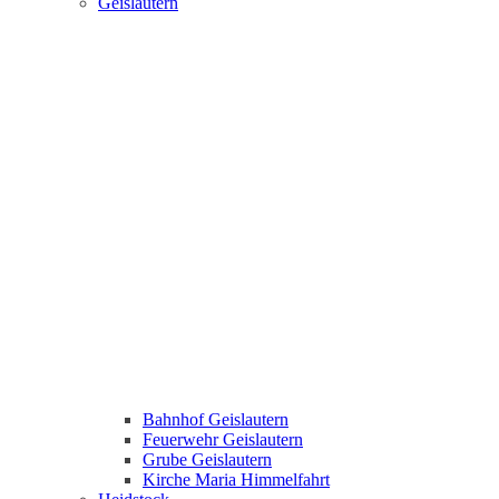
Geislautern
Bahnhof Geislautern
Feuerwehr Geislautern
Grube Geislautern
Kirche Maria Himmelfahrt