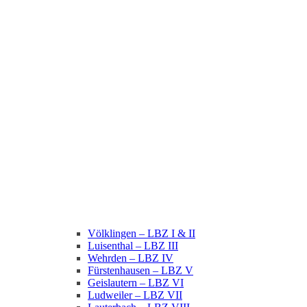
Völklingen – LBZ I & II
Luisenthal – LBZ III
Wehrden – LBZ IV
Fürstenhausen – LBZ V
Geislautern – LBZ VI
Ludweiler – LBZ VII