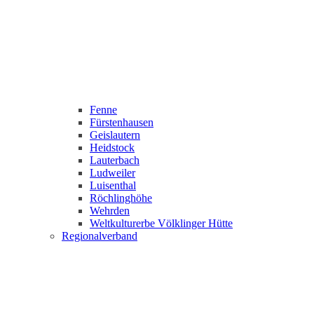
Fenne
Fürstenhausen
Geislautern
Heidstock
Lauterbach
Ludweiler
Luisenthal
Röchlinghöhe
Wehrden
Weltkulturerbe Völklinger Hütte
Regionalverband