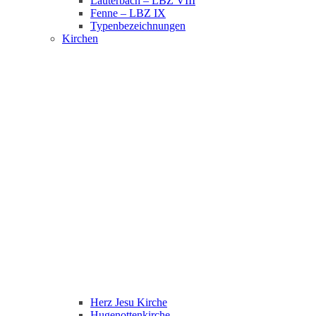
Lauterbach – LBZ VIII
Fenne – LBZ IX
Typenbezeichnungen
Kirchen
Herz Jesu Kirche
Hugenottenkirche