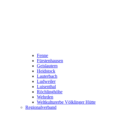
Fenne
Fürstenhausen
Geislautern
Heidstock
Lauterbach
Ludweiler
Luisenthal
Röchlinghöhe
Wehrden
Weltkulturerbe Völklinger Hütte
Regionalverband