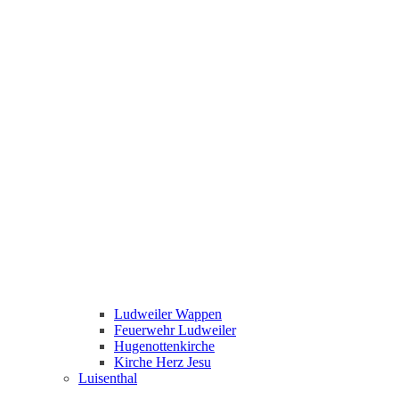
Ludweiler Wappen
Feuerwehr Ludweiler
Hugenottenkirche
Kirche Herz Jesu
Luisenthal