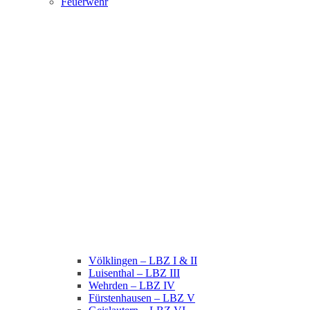
Feuerwehr
Völklingen – LBZ I & II
Luisenthal – LBZ III
Wehrden – LBZ IV
Fürstenhausen – LBZ V