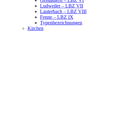
Geislautern – LBZ VI
Ludweiler – LBZ VII
Lauterbach – LBZ VIII
Fenne – LBZ IX
Typenbezeichnungen
Kirchen