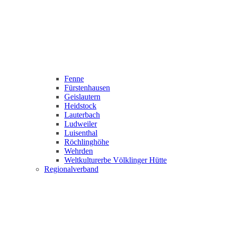
Fenne
Fürstenhausen
Geislautern
Heidstock
Lauterbach
Ludweiler
Luisenthal
Röchlinghöhe
Wehrden
Weltkulturerbe Völklinger Hütte
Regionalverband