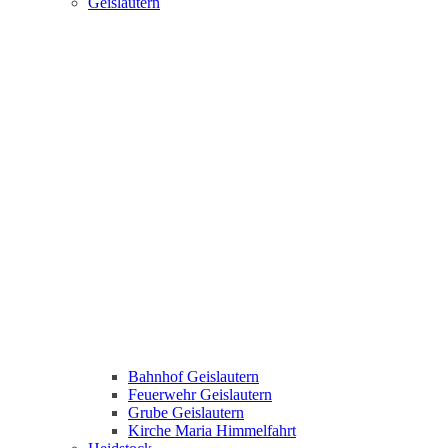
Geislautern
Bahnhof Geislautern
Feuerwehr Geislautern
Grube Geislautern
Kirche Maria Himmelfahrt