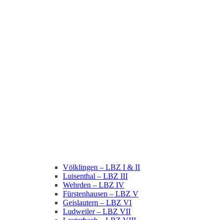
Völklingen – LBZ I & II
Luisenthal – LBZ III
Wehrden – LBZ IV
Fürstenhausen – LBZ V
Geislautern – LBZ VI
Ludweiler – LBZ VII