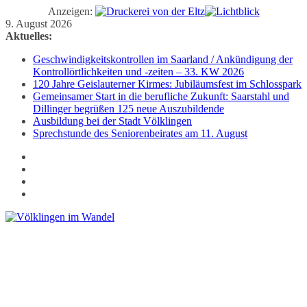
Anzeigen:
Zum
9. August 2026
Inhalt
Aktuelles:
springen
Geschwindigkeitskontrollen im Saarland / Ankündigung der
Kontrollörtlichkeiten und -zeiten – 33. KW 2026
120 Jahre Geislauterner Kirmes: Jubiläumsfest im Schlosspark
Gemeinsamer Start in die berufliche Zukunft: Saarstahl und
Dillinger begrüßen 125 neue Auszubildende
Ausbildung bei der Stadt Völklingen
Sprechstunde des Seniorenbeirates am 11. August