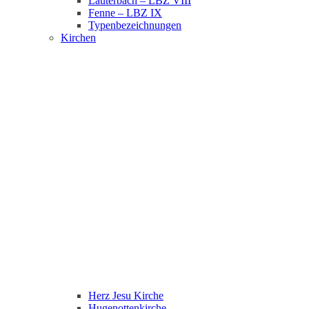
Lauterbach – LBZ VIII
Fenne – LBZ IX
Typenbezeichnungen
Kirchen
Herz Jesu Kirche
Hugenottenkirche