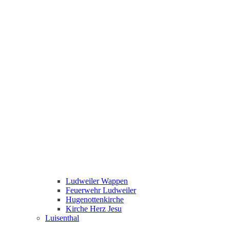
Ludweiler Wappen
Feuerwehr Ludweiler
Hugenottenkirche
Kirche Herz Jesu
Luisenthal