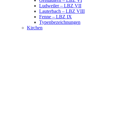
Geislautern – LBZ VI
Ludweiler – LBZ VII
Lauterbach – LBZ VIII
Fenne – LBZ IX
Typenbezeichnungen
Kirchen