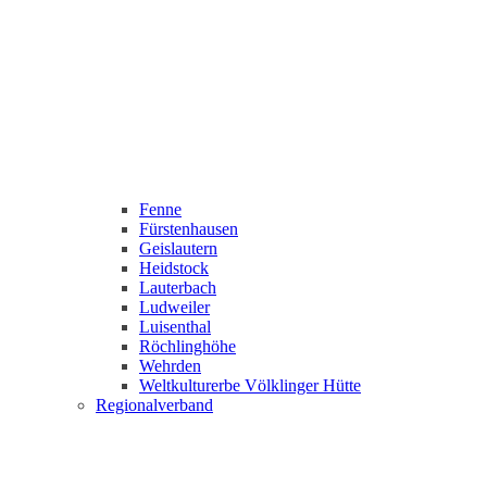
Fenne
Fürstenhausen
Geislautern
Heidstock
Lauterbach
Ludweiler
Luisenthal
Röchlinghöhe
Wehrden
Weltkulturerbe Völklinger Hütte
Regionalverband