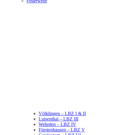
Feuerwehr
Völklingen – LBZ I & II
Luisenthal – LBZ III
Wehrden – LBZ IV
Fürstenhausen – LBZ V