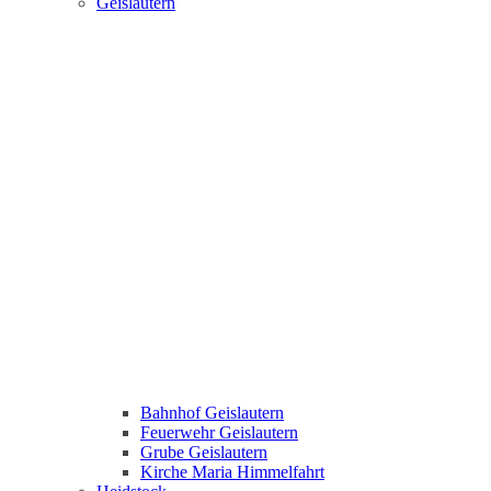
Geislautern
Bahnhof Geislautern
Feuerwehr Geislautern
Grube Geislautern
Kirche Maria Himmelfahrt