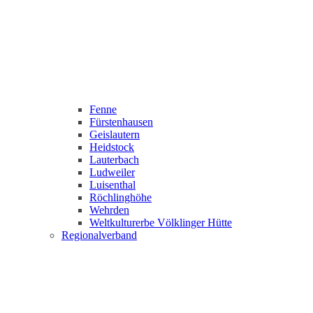
Fenne
Fürstenhausen
Geislautern
Heidstock
Lauterbach
Ludweiler
Luisenthal
Röchlinghöhe
Wehrden
Weltkulturerbe Völklinger Hütte
Regionalverband