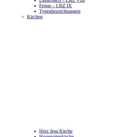
Lauterbach – LBZ VIII
Fenne – LBZ IX
Typenbezeichnungen
Kirchen
Herz Jesu Kirche
Hugenottenkirche