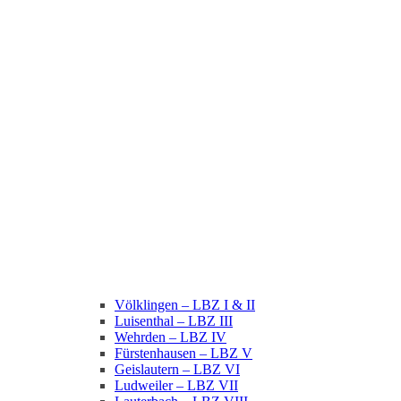
Völklingen – LBZ I & II
Luisenthal – LBZ III
Wehrden – LBZ IV
Fürstenhausen – LBZ V
Geislautern – LBZ VI
Ludweiler – LBZ VII