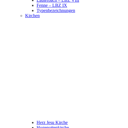
Lauterbach – LBZ VIII
Fenne – LBZ IX
Typenbezeichnungen
Kirchen
Herz Jesu Kirche
Hugenottenkirche