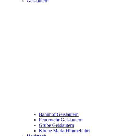
Geislautern
Bahnhof Geislautern
Feuerwehr Geislautern
Grube Geislautern
Kirche Maria Himmelfahrt