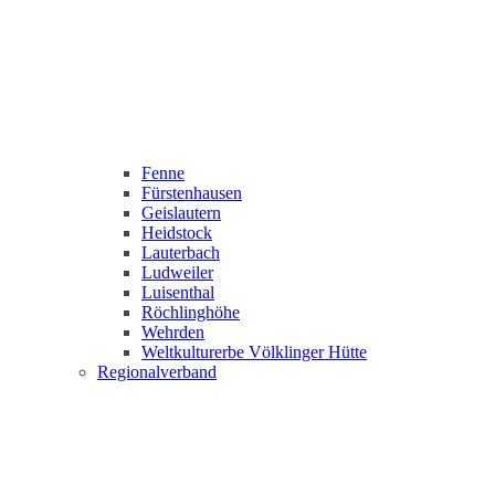
Fenne
Fürstenhausen
Geislautern
Heidstock
Lauterbach
Ludweiler
Luisenthal
Röchlinghöhe
Wehrden
Weltkulturerbe Völklinger Hütte
Regionalverband