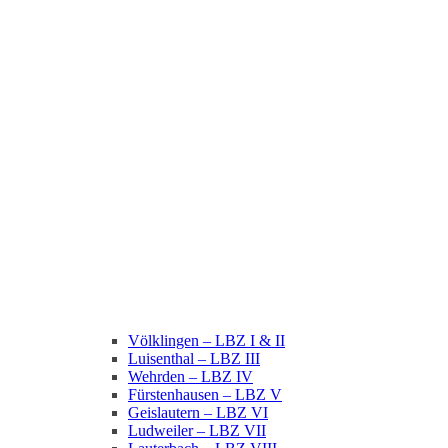
Völklingen – LBZ I & II
Luisenthal – LBZ III
Wehrden – LBZ IV
Fürstenhausen – LBZ V
Geislautern – LBZ VI
Ludweiler – LBZ VII