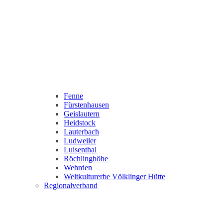
Fenne
Fürstenhausen
Geislautern
Heidstock
Lauterbach
Ludweiler
Luisenthal
Röchlinghöhe
Wehrden
Weltkulturerbe Völklinger Hütte
Regionalverband