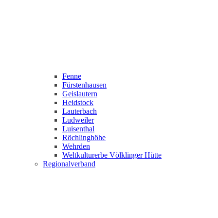
Fenne
Fürstenhausen
Geislautern
Heidstock
Lauterbach
Ludweiler
Luisenthal
Röchlinghöhe
Wehrden
Weltkulturerbe Völklinger Hütte
Regionalverband