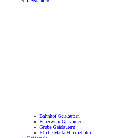
Geislautern
Bahnhof Geislautern
Feuerwehr Geislautern
Grube Geislautern
Kirche Maria Himmelfahrt