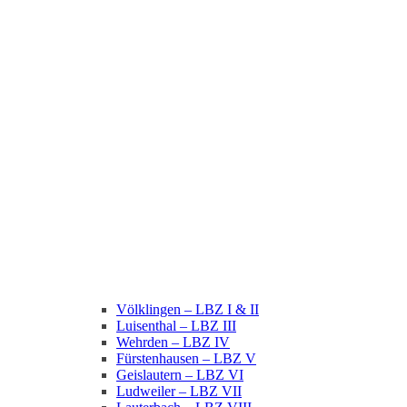
Völklingen – LBZ I & II
Luisenthal – LBZ III
Wehrden – LBZ IV
Fürstenhausen – LBZ V
Geislautern – LBZ VI
Ludweiler – LBZ VII