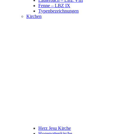
Lauterbach – LBZ VIII
Fenne – LBZ IX
Typenbezeichnungen
Kirchen
Herz Jesu Kirche
Hugenottenkirche