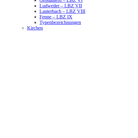
Geislautern – LBZ VI
Ludweiler – LBZ VII
Lauterbach – LBZ VIII
Fenne – LBZ IX
Typenbezeichnungen
Kirchen