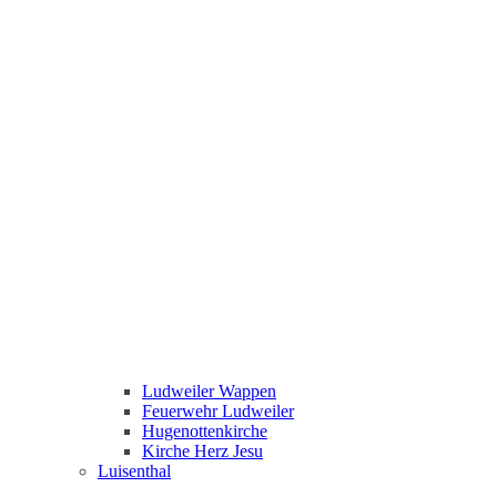
Ludweiler Wappen
Feuerwehr Ludweiler
Hugenottenkirche
Kirche Herz Jesu
Luisenthal