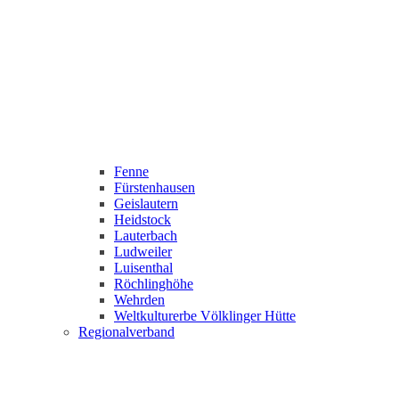
Fenne
Fürstenhausen
Geislautern
Heidstock
Lauterbach
Ludweiler
Luisenthal
Röchlinghöhe
Wehrden
Weltkulturerbe Völklinger Hütte
Regionalverband