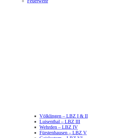
Feuerwehr
Völklingen – LBZ I & II
Luisenthal – LBZ III
Wehrden – LBZ IV
Fürstenhausen – LBZ V