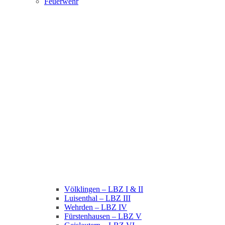
Feuerwehr
Völklingen – LBZ I & II
Luisenthal – LBZ III
Wehrden – LBZ IV
Fürstenhausen – LBZ V