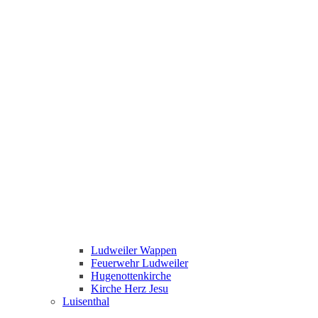
Ludweiler Wappen
Feuerwehr Ludweiler
Hugenottenkirche
Kirche Herz Jesu
Luisenthal