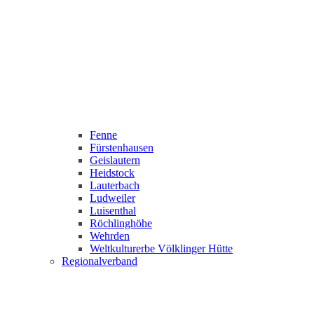
Fenne
Fürstenhausen
Geislautern
Heidstock
Lauterbach
Ludweiler
Luisenthal
Röchlinghöhe
Wehrden
Weltkulturerbe Völklinger Hütte
Regionalverband