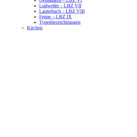
Geislautern – LBZ VI
Ludweiler – LBZ VII
Lauterbach – LBZ VIII
Fenne – LBZ IX
Typenbezeichnungen
Kirchen