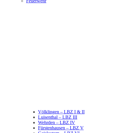
Feuerwehr
Völklingen – LBZ I & II
Luisenthal – LBZ III
Wehrden – LBZ IV
Fürstenhausen – LBZ V