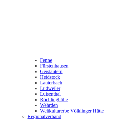
Fenne
Fürstenhausen
Geislautern
Heidstock
Lauterbach
Ludweiler
Luisenthal
Röchlinghöhe
Wehrden
Weltkulturerbe Völklinger Hütte
Regionalverband