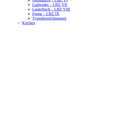
Geislautern – LBZ VI
Ludweiler – LBZ VII
Lauterbach – LBZ VIII
Fenne – LBZ IX
Typenbezeichnungen
Kirchen