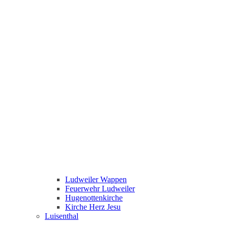
Ludweiler Wappen
Feuerwehr Ludweiler
Hugenottenkirche
Kirche Herz Jesu
Luisenthal