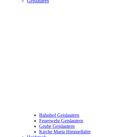
Geislautern
Bahnhof Geislautern
Feuerwehr Geislautern
Grube Geislautern
Kirche Maria Himmelfahrt