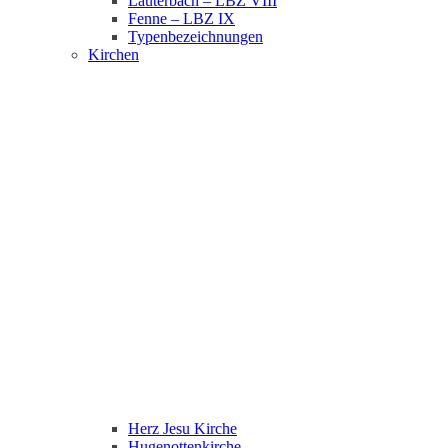
Lauterbach – LBZ VIII
Fenne – LBZ IX
Typenbezeichnungen
Kirchen
Herz Jesu Kirche
Hugenottenkirche