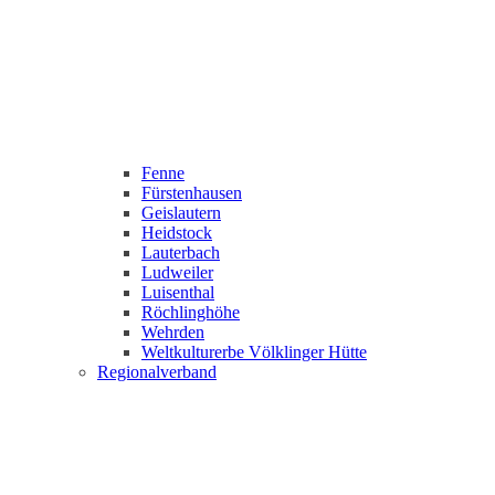
Fenne
Fürstenhausen
Geislautern
Heidstock
Lauterbach
Ludweiler
Luisenthal
Röchlinghöhe
Wehrden
Weltkulturerbe Völklinger Hütte
Regionalverband