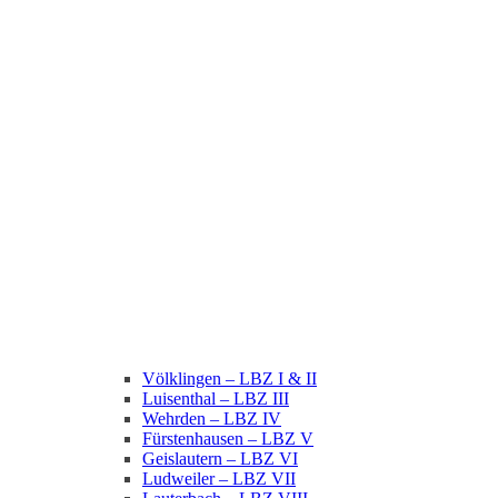
Völklingen – LBZ I & II
Luisenthal – LBZ III
Wehrden – LBZ IV
Fürstenhausen – LBZ V
Geislautern – LBZ VI
Ludweiler – LBZ VII