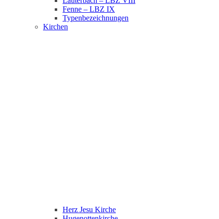
Lauterbach – LBZ VIII
Fenne – LBZ IX
Typenbezeichnungen
Kirchen
Herz Jesu Kirche
Hugenottenkirche