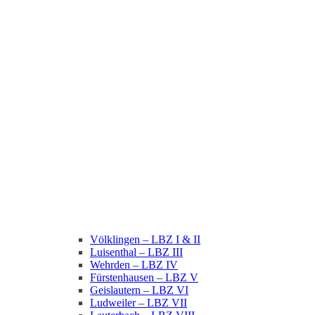
Völklingen – LBZ I & II
Luisenthal – LBZ III
Wehrden – LBZ IV
Fürstenhausen – LBZ V
Geislautern – LBZ VI
Ludweiler – LBZ VII