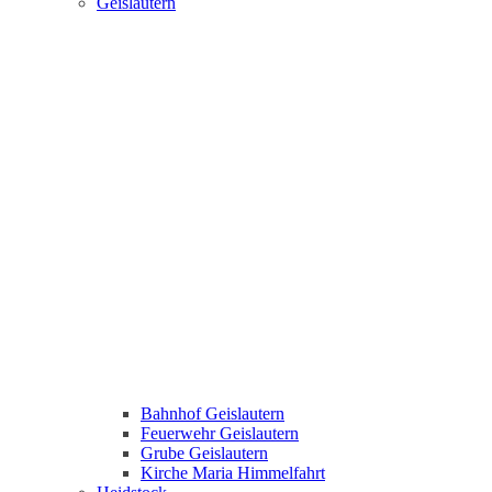
Geislautern
Bahnhof Geislautern
Feuerwehr Geislautern
Grube Geislautern
Kirche Maria Himmelfahrt