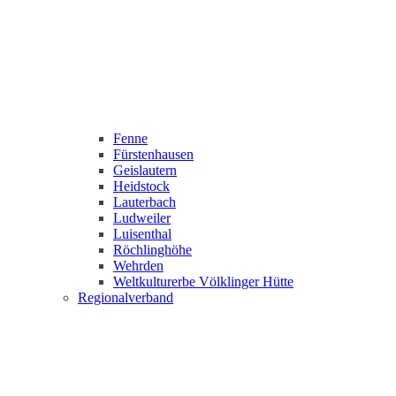
Fenne
Fürstenhausen
Geislautern
Heidstock
Lauterbach
Ludweiler
Luisenthal
Röchlinghöhe
Wehrden
Weltkulturerbe Völklinger Hütte
Regionalverband