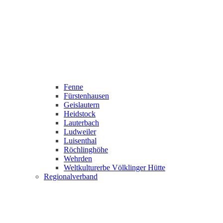
Fenne
Fürstenhausen
Geislautern
Heidstock
Lauterbach
Ludweiler
Luisenthal
Röchlinghöhe
Wehrden
Weltkulturerbe Völklinger Hütte
Regionalverband