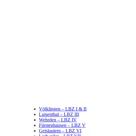
Völklingen – LBZ I & II
Luisenthal – LBZ III
Wehrden – LBZ IV
Fürstenhausen – LBZ V
Geislautern – LBZ VI