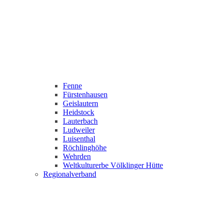
Fenne
Fürstenhausen
Geislautern
Heidstock
Lauterbach
Ludweiler
Luisenthal
Röchlinghöhe
Wehrden
Weltkulturerbe Völklinger Hütte
Regionalverband