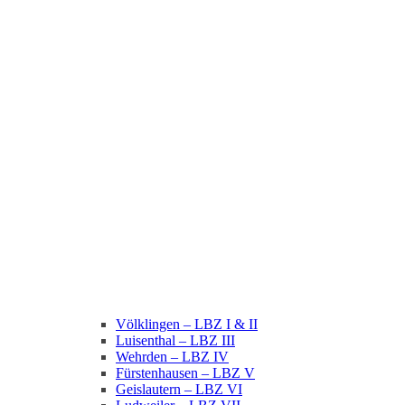
Völklingen – LBZ I & II
Luisenthal – LBZ III
Wehrden – LBZ IV
Fürstenhausen – LBZ V
Geislautern – LBZ VI