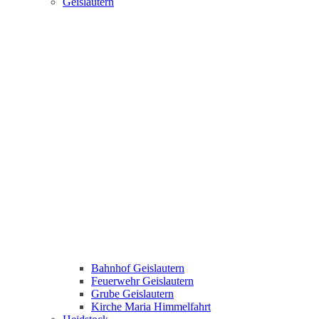
Geislautern
Bahnhof Geislautern
Feuerwehr Geislautern
Grube Geislautern
Kirche Maria Himmelfahrt