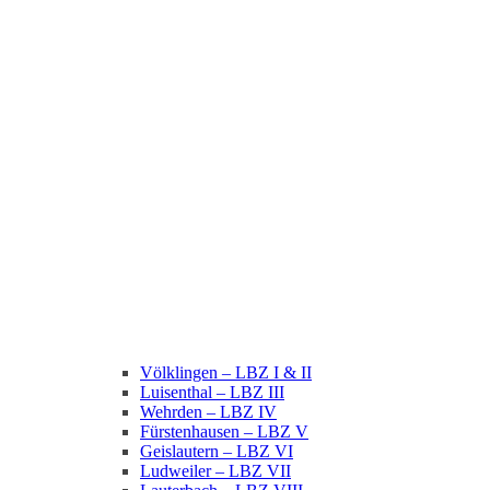
Völklingen – LBZ I & II
Luisenthal – LBZ III
Wehrden – LBZ IV
Fürstenhausen – LBZ V
Geislautern – LBZ VI
Ludweiler – LBZ VII