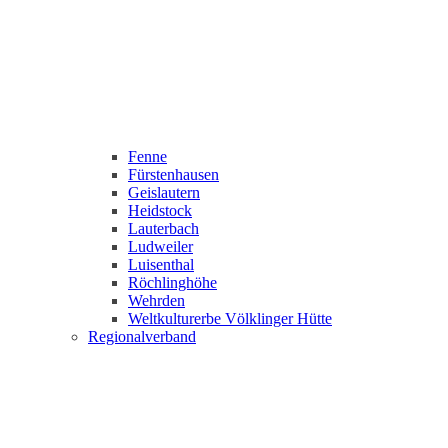
Fenne
Fürstenhausen
Geislautern
Heidstock
Lauterbach
Ludweiler
Luisenthal
Röchlinghöhe
Wehrden
Weltkulturerbe Völklinger Hütte
Regionalverband