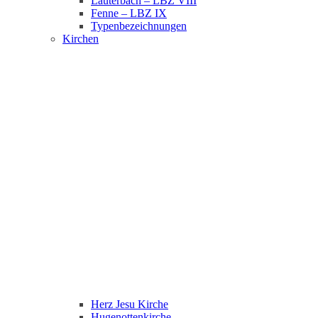
Lauterbach – LBZ VIII
Fenne – LBZ IX
Typenbezeichnungen
Kirchen
Herz Jesu Kirche
Hugenottenkirche