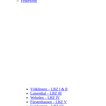
Feuerwehr
Völklingen – LBZ I & II
Luisenthal – LBZ III
Wehrden – LBZ IV
Fürstenhausen – LBZ V