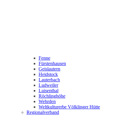
Fenne
Fürstenhausen
Geislautern
Heidstock
Lauterbach
Ludweiler
Luisenthal
Röchlinghöhe
Wehrden
Weltkulturerbe Völklinger Hütte
Regionalverband