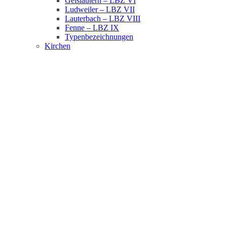
Geislautern – LBZ VI
Ludweiler – LBZ VII
Lauterbach – LBZ VIII
Fenne – LBZ IX
Typenbezeichnungen
Kirchen