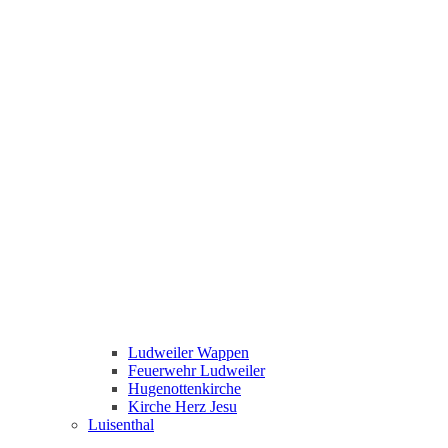
Ludweiler Wappen
Feuerwehr Ludweiler
Hugenottenkirche
Kirche Herz Jesu
Luisenthal