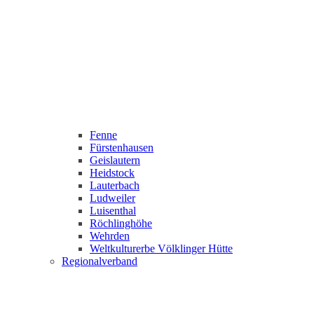
Fenne
Fürstenhausen
Geislautern
Heidstock
Lauterbach
Ludweiler
Luisenthal
Röchlinghöhe
Wehrden
Weltkulturerbe Völklinger Hütte
Regionalverband