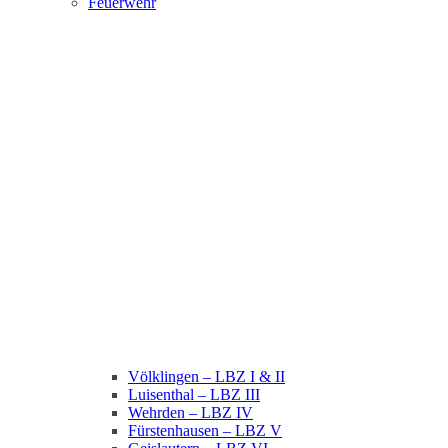
Feuerwehr
Völklingen – LBZ I & II
Luisenthal – LBZ III
Wehrden – LBZ IV
Fürstenhausen – LBZ V