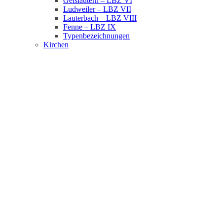
Geislautern – LBZ VI
Ludweiler – LBZ VII
Lauterbach – LBZ VIII
Fenne – LBZ IX
Typenbezeichnungen
Kirchen