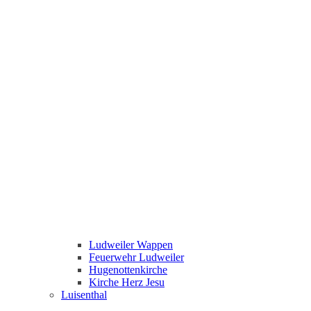
Ludweiler Wappen
Feuerwehr Ludweiler
Hugenottenkirche
Kirche Herz Jesu
Luisenthal