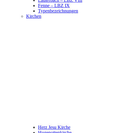
Lauterbach – LBZ VIII
Fenne – LBZ IX
Typenbezeichnungen
Kirchen
Herz Jesu Kirche
Hugenottenkirche