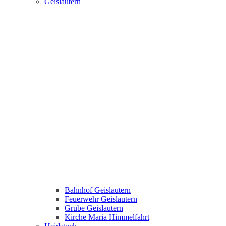
Geislautern
Bahnhof Geislautern
Feuerwehr Geislautern
Grube Geislautern
Kirche Maria Himmelfahrt