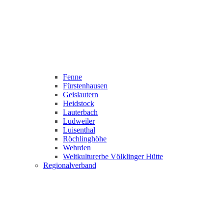
Fenne
Fürstenhausen
Geislautern
Heidstock
Lauterbach
Ludweiler
Luisenthal
Röchlinghöhe
Wehrden
Weltkulturerbe Völklinger Hütte
Regionalverband