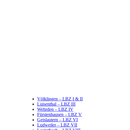
Völklingen – LBZ I & II
Luisenthal – LBZ III
Wehrden – LBZ IV
Fürstenhausen – LBZ V
Geislautern – LBZ VI
Ludweiler – LBZ VII