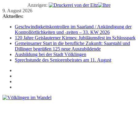
Anzeigen:
Zum
9. August 2026
Inhalt
Aktuelles:
springen
Geschwindigkeitskontrollen im Saarland / Ankündigung der
Kontrollörtlichkeiten und -zeiten – 33. KW 2026
120 Jahre Geislauterner Kirmes: Jubiläumsfest im Schlosspark
Gemeinsamer Start in die berufliche Zukunft: Saarstahl und
Dillinger begrüßen 125 neue Auszubildende
Ausbildung bei der Stadt Völklingen
Sprechstunde des Seniorenbeirates am 11. August