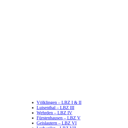
Völklingen – LBZ I & II
Luisenthal – LBZ III
Wehrden – LBZ IV
Fürstenhausen – LBZ V
Geislautern – LBZ VI