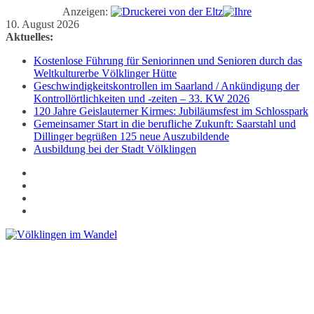
Anzeigen:
Zum
10. August 2026
Inhalt
Aktuelles:
springen
Kostenlose Führung für Seniorinnen und Senioren durch das
Weltkulturerbe Völklinger Hütte
Geschwindigkeitskontrollen im Saarland / Ankündigung der
Kontrollörtlichkeiten und -zeiten – 33. KW 2026
120 Jahre Geislauterner Kirmes: Jubiläumsfest im Schlosspark
Gemeinsamer Start in die berufliche Zukunft: Saarstahl und
Dillinger begrüßen 125 neue Auszubildende
Ausbildung bei der Stadt Völklingen