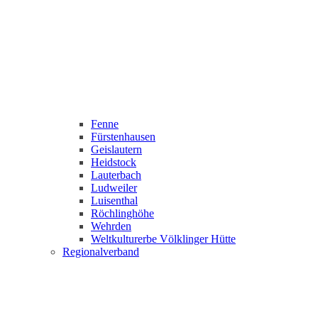
Fenne
Fürstenhausen
Geislautern
Heidstock
Lauterbach
Ludweiler
Luisenthal
Röchlinghöhe
Wehrden
Weltkulturerbe Völklinger Hütte
Regionalverband