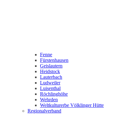
Fenne
Fürstenhausen
Geislautern
Heidstock
Lauterbach
Ludweiler
Luisenthal
Röchlinghöhe
Wehrden
Weltkulturerbe Völklinger Hütte
Regionalverband