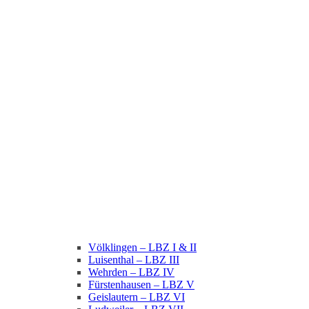
Völklingen – LBZ I & II
Luisenthal – LBZ III
Wehrden – LBZ IV
Fürstenhausen – LBZ V
Geislautern – LBZ VI