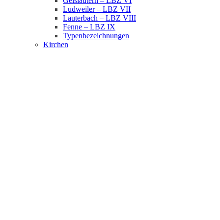
Geislautern – LBZ VI
Ludweiler – LBZ VII
Lauterbach – LBZ VIII
Fenne – LBZ IX
Typenbezeichnungen
Kirchen