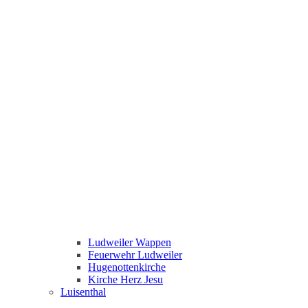
Ludweiler Wappen
Feuerwehr Ludweiler
Hugenottenkirche
Kirche Herz Jesu
Luisenthal