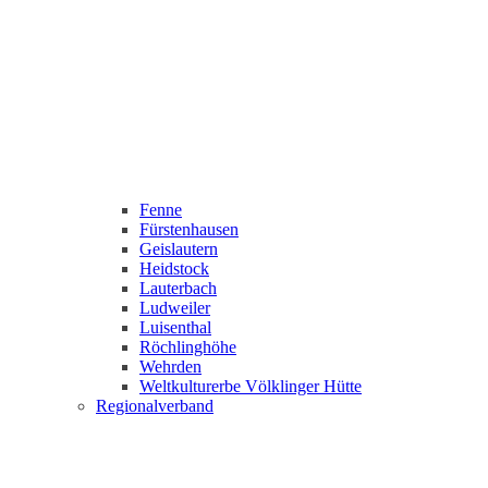
Fenne
Fürstenhausen
Geislautern
Heidstock
Lauterbach
Ludweiler
Luisenthal
Röchlinghöhe
Wehrden
Weltkulturerbe Völklinger Hütte
Regionalverband