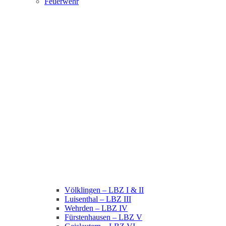
Feuerwehr
Völklingen – LBZ I & II
Luisenthal – LBZ III
Wehrden – LBZ IV
Fürstenhausen – LBZ V