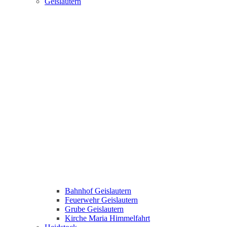
Geislautern
Bahnhof Geislautern
Feuerwehr Geislautern
Grube Geislautern
Kirche Maria Himmelfahrt