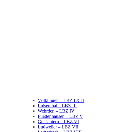
Völklingen – LBZ I & II
Luisenthal – LBZ III
Wehrden – LBZ IV
Fürstenhausen – LBZ V
Geislautern – LBZ VI
Ludweiler – LBZ VII