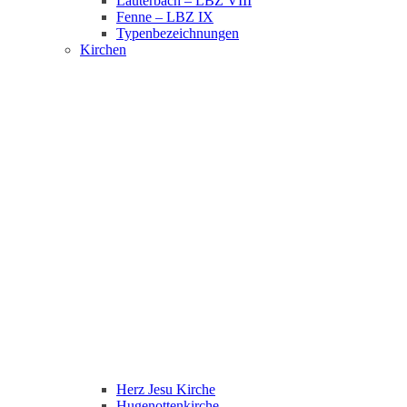
Lauterbach – LBZ VIII
Fenne – LBZ IX
Typenbezeichnungen
Kirchen
Herz Jesu Kirche
Hugenottenkirche