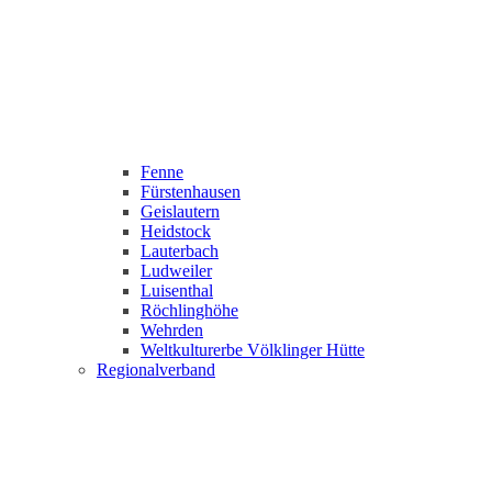
Fenne
Fürstenhausen
Geislautern
Heidstock
Lauterbach
Ludweiler
Luisenthal
Röchlinghöhe
Wehrden
Weltkulturerbe Völklinger Hütte
Regionalverband