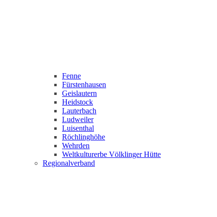
Fenne
Fürstenhausen
Geislautern
Heidstock
Lauterbach
Ludweiler
Luisenthal
Röchlinghöhe
Wehrden
Weltkulturerbe Völklinger Hütte
Regionalverband