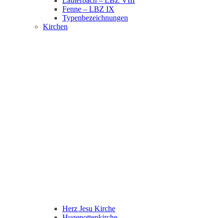
Lauterbach – LBZ VIII
Fenne – LBZ IX
Typenbezeichnungen
Kirchen
Herz Jesu Kirche
Hugenottenkirche