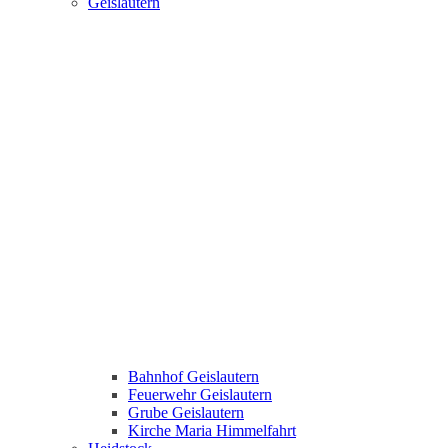
Geislautern
Bahnhof Geislautern
Feuerwehr Geislautern
Grube Geislautern
Kirche Maria Himmelfahrt