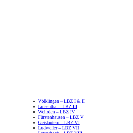
Völklingen – LBZ I & II
Luisenthal – LBZ III
Wehrden – LBZ IV
Fürstenhausen – LBZ V
Geislautern – LBZ VI
Ludweiler – LBZ VII