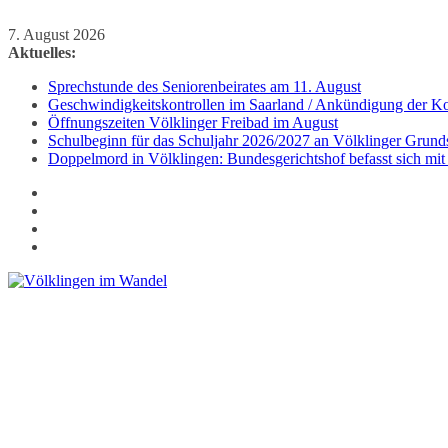
Zum
7. August 2026
Inhalt
Aktuelles:
springen
Sprechstunde des Seniorenbeirates am 11. August
Geschwindigkeitskontrollen im Saarland / Ankündigung der Kon
Öffnungszeiten Völklinger Freibad im August
Schulbeginn für das Schuljahr 2026/2027 an Völklinger Grund
Doppelmord in Völklingen: Bundesgerichtshof befasst sich mit