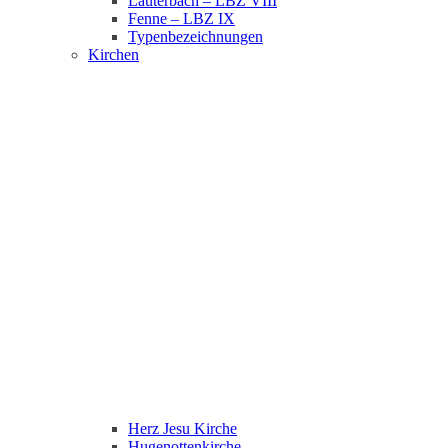
Lauterbach – LBZ VIII
Fenne – LBZ IX
Typenbezeichnungen
Kirchen
Herz Jesu Kirche
Hugenottenkirche