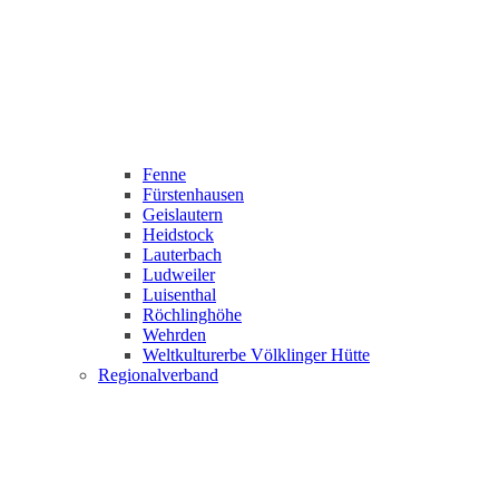
Fenne
Fürstenhausen
Geislautern
Heidstock
Lauterbach
Ludweiler
Luisenthal
Röchlinghöhe
Wehrden
Weltkulturerbe Völklinger Hütte
Regionalverband