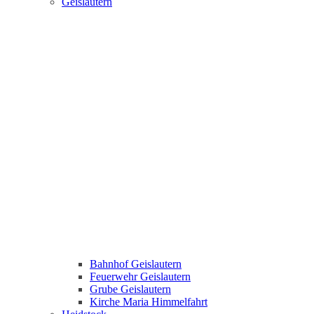
Geislautern
Bahnhof Geislautern
Feuerwehr Geislautern
Grube Geislautern
Kirche Maria Himmelfahrt