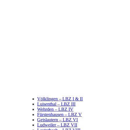
Völklingen – LBZ I & II
Luisenthal – LBZ III
Wehrden – LBZ IV
Fürstenhausen – LBZ V
Geislautern – LBZ VI
Ludweiler – LBZ VII