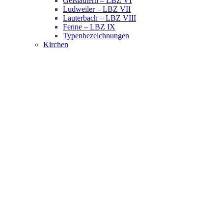
Geislautern – LBZ VI
Ludweiler – LBZ VII
Lauterbach – LBZ VIII
Fenne – LBZ IX
Typenbezeichnungen
Kirchen