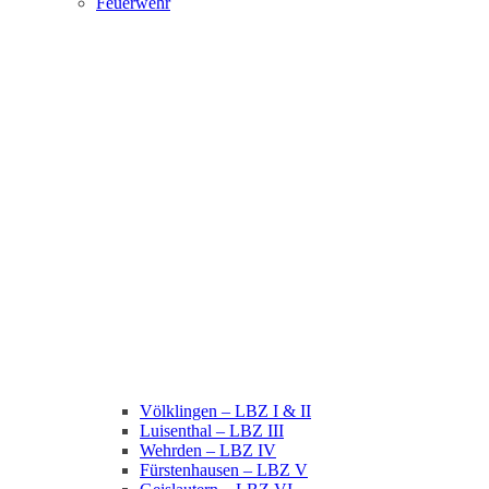
Feuerwehr
Völklingen – LBZ I & II
Luisenthal – LBZ III
Wehrden – LBZ IV
Fürstenhausen – LBZ V