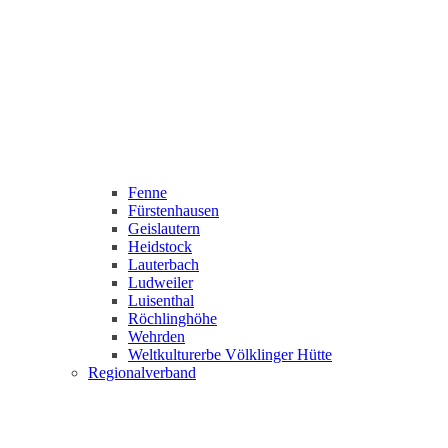
Fenne
Fürstenhausen
Geislautern
Heidstock
Lauterbach
Ludweiler
Luisenthal
Röchlinghöhe
Wehrden
Weltkulturerbe Völklinger Hütte
Regionalverband