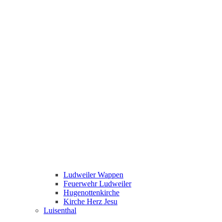
Ludweiler Wappen
Feuerwehr Ludweiler
Hugenottenkirche
Kirche Herz Jesu
Luisenthal