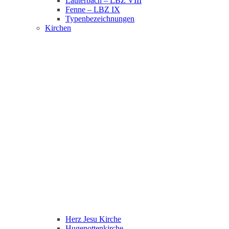
Lauterbach – LBZ VIII
Fenne – LBZ IX
Typenbezeichnungen
Kirchen
Herz Jesu Kirche
Hugenottenkirche