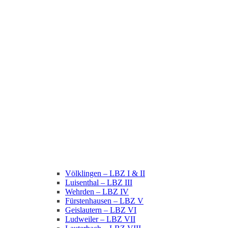
Völklingen – LBZ I & II
Luisenthal – LBZ III
Wehrden – LBZ IV
Fürstenhausen – LBZ V
Geislautern – LBZ VI
Ludweiler – LBZ VII