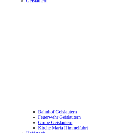
Geislautern
Bahnhof Geislautern
Feuerwehr Geislautern
Grube Geislautern
Kirche Maria Himmelfahrt