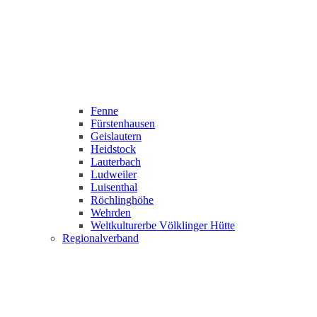
Fenne
Fürstenhausen
Geislautern
Heidstock
Lauterbach
Ludweiler
Luisenthal
Röchlinghöhe
Wehrden
Weltkulturerbe Völklinger Hütte
Regionalverband