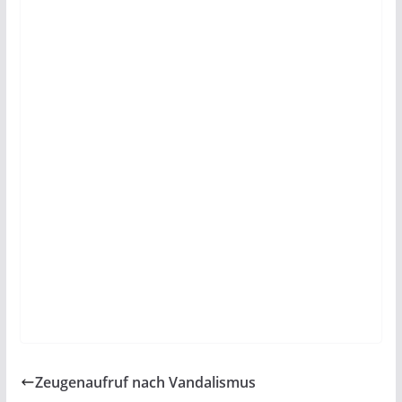
Tragen Sie sich einfach für unser tägliches
Nachrichten-Update ein und verpassen Sie nichts!
Wir senden keinen Spam! Unser Newsletter kann
Werbung enthalten!
Datenschutzerklärung
Zeugenaufruf nach Vandalismus