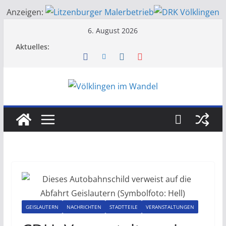
Anzeigen:
Zum
6. August 2026
Inhalt
Aktuelles:
springen
GEISLAUTERN
NACHRICHTEN
STADTTEILE
VERANSTALTUNGEN