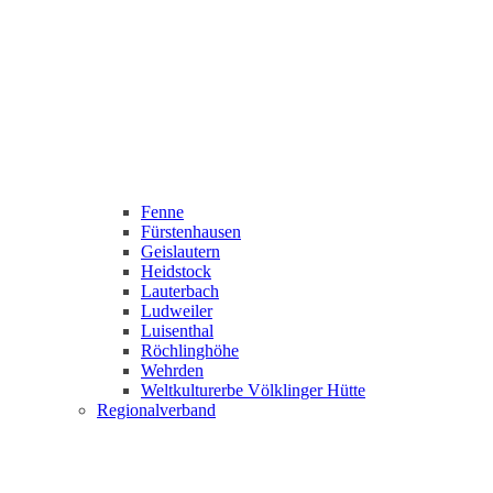
Fenne
Fürstenhausen
Geislautern
Heidstock
Lauterbach
Ludweiler
Luisenthal
Röchlinghöhe
Wehrden
Weltkulturerbe Völklinger Hütte
Regionalverband