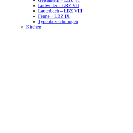
Geislautern – LBZ VI
Ludweiler – LBZ VII
Lauterbach – LBZ VIII
Fenne – LBZ IX
Typenbezeichnungen
Kirchen