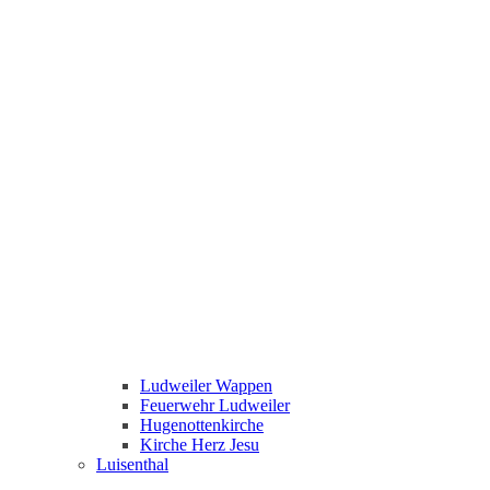
Ludweiler Wappen
Feuerwehr Ludweiler
Hugenottenkirche
Kirche Herz Jesu
Luisenthal