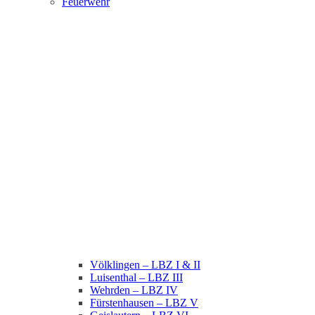
Feuerwehr
Völklingen – LBZ I & II
Luisenthal – LBZ III
Wehrden – LBZ IV
Fürstenhausen – LBZ V