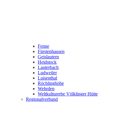
Fenne
Fürstenhausen
Geislautern
Heidstock
Lauterbach
Ludweiler
Luisenthal
Röchlinghöhe
Wehrden
Weltkulturerbe Völklinger Hütte
Regionalverband