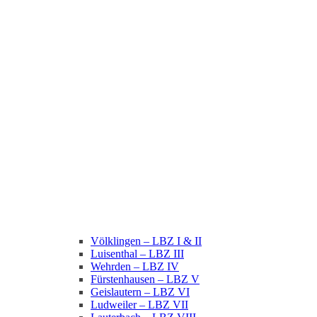
Völklingen – LBZ I & II
Luisenthal – LBZ III
Wehrden – LBZ IV
Fürstenhausen – LBZ V
Geislautern – LBZ VI
Ludweiler – LBZ VII