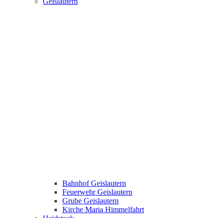
Geislautern
Bahnhof Geislautern
Feuerwehr Geislautern
Grube Geislautern
Kirche Maria Himmelfahrt