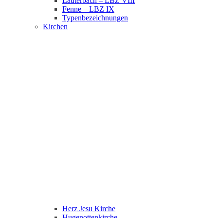
Lauterbach – LBZ VIII
Fenne – LBZ IX
Typenbezeichnungen
Kirchen
Herz Jesu Kirche
Hugenottenkirche