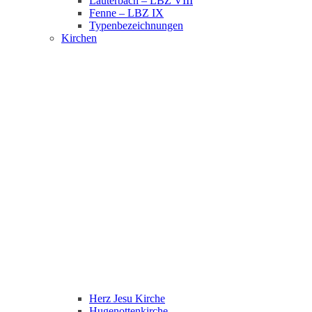
Lauterbach – LBZ VIII
Fenne – LBZ IX
Typenbezeichnungen
Kirchen
Herz Jesu Kirche
Hugenottenkirche