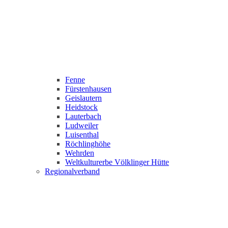
Fenne
Fürstenhausen
Geislautern
Heidstock
Lauterbach
Ludweiler
Luisenthal
Röchlinghöhe
Wehrden
Weltkulturerbe Völklinger Hütte
Regionalverband