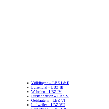
Völklingen – LBZ I & II
Luisenthal – LBZ III
Wehrden – LBZ IV
Fürstenhausen – LBZ V
Geislautern – LBZ VI
Ludweiler – LBZ VII