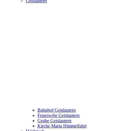
Geislautern
Bahnhof Geislautern
Feuerwehr Geislautern
Grube Geislautern
Kirche Maria Himmelfahrt