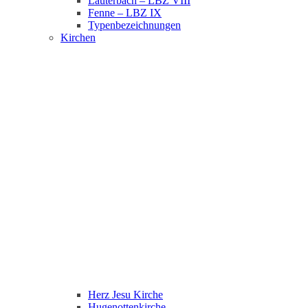
Lauterbach – LBZ VIII
Fenne – LBZ IX
Typenbezeichnungen
Kirchen
Herz Jesu Kirche
Hugenottenkirche