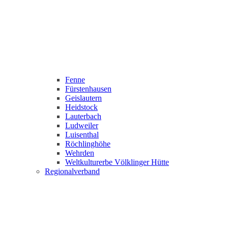
Fenne
Fürstenhausen
Geislautern
Heidstock
Lauterbach
Ludweiler
Luisenthal
Röchlinghöhe
Wehrden
Weltkulturerbe Völklinger Hütte
Regionalverband