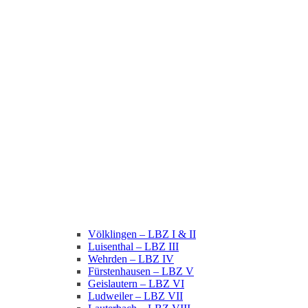
Völklingen – LBZ I & II
Luisenthal – LBZ III
Wehrden – LBZ IV
Fürstenhausen – LBZ V
Geislautern – LBZ VI
Ludweiler – LBZ VII