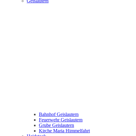
Geislautern
Bahnhof Geislautern
Feuerwehr Geislautern
Grube Geislautern
Kirche Maria Himmelfahrt