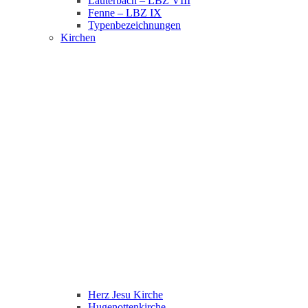
Lauterbach – LBZ VIII
Fenne – LBZ IX
Typenbezeichnungen
Kirchen
Herz Jesu Kirche
Hugenottenkirche