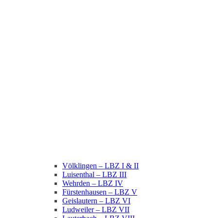
Völklingen – LBZ I & II
Luisenthal – LBZ III
Wehrden – LBZ IV
Fürstenhausen – LBZ V
Geislautern – LBZ VI
Ludweiler – LBZ VII