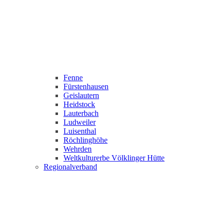
Fenne
Fürstenhausen
Geislautern
Heidstock
Lauterbach
Ludweiler
Luisenthal
Röchlinghöhe
Wehrden
Weltkulturerbe Völklinger Hütte
Regionalverband