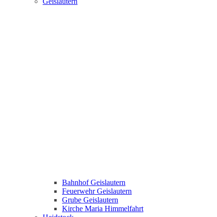
Geislautern
Bahnhof Geislautern
Feuerwehr Geislautern
Grube Geislautern
Kirche Maria Himmelfahrt