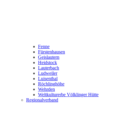
Fenne
Fürstenhausen
Geislautern
Heidstock
Lauterbach
Ludweiler
Luisenthal
Röchlinghöhe
Wehrden
Weltkulturerbe Völklinger Hütte
Regionalverband