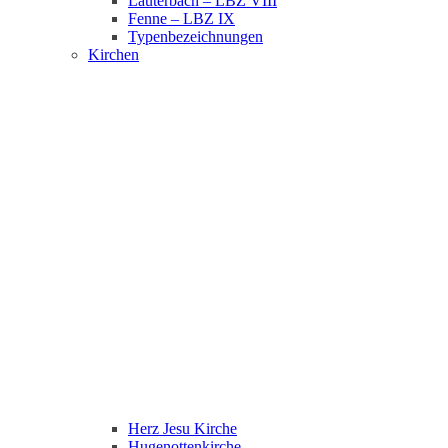
Lauterbach – LBZ VIII
Fenne – LBZ IX
Typenbezeichnungen
Kirchen
Herz Jesu Kirche
Hugenottenkirche