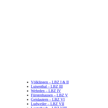
Völklingen – LBZ I & II
Luisenthal – LBZ III
Wehrden – LBZ IV
Fürstenhausen – LBZ V
Geislautern – LBZ VI
Ludweiler – LBZ VII