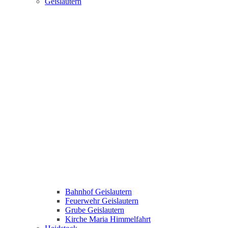
Geislautern
Bahnhof Geislautern
Feuerwehr Geislautern
Grube Geislautern
Kirche Maria Himmelfahrt